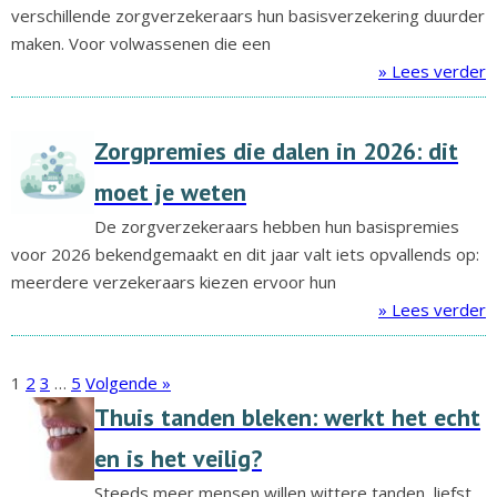
verschillende zorgverzekeraars hun basisverzekering duurder
maken. Voor volwassenen die een
» Lees verder
Zorgpremies die dalen in 2026: dit
moet je weten
De zorgverzekeraars hebben hun basispremies
voor 2026 bekendgemaakt en dit jaar valt iets opvallends op:
meerdere verzekeraars kiezen ervoor hun
» Lees verder
1
2
3
…
5
Volgende »
Thuis tanden bleken: werkt het echt
en is het veilig?
Steeds meer mensen willen wittere tanden, liefst