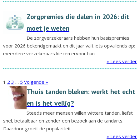
Zorgpremies die dalen in 2026: dit
moet je weten
De zorgverzekeraars hebben hun basispremies
voor 2026 bekendgemaakt en dit jaar valt iets opvallends op:
meerdere verzekeraars kiezen ervoor hun
» Lees verder
1
2
3
…
5
Volgende »
Thuis tanden bleken: werkt het echt
en is het veilig?
Steeds meer mensen willen wittere tanden, liefst
snel, betaalbaar en zonder een bezoek aan de tandarts.
Daardoor groeit de populariteit
» Lees verder