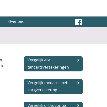
s
Over ons
Je
Vergelijk alle
 is
tandartsverzekeringen
Vergelijk tandarts met
zorgverzekering
Vergelijk orthodontie