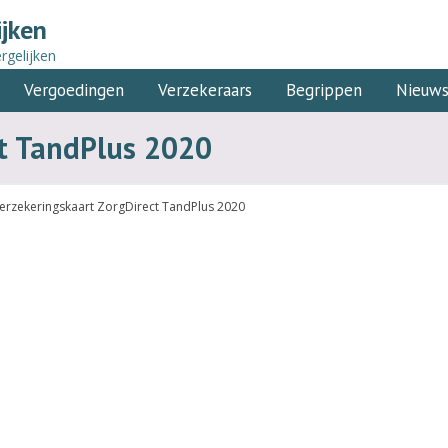
ijken
rgelijken
Vergoedingen
Verzekeraars
Begrippen
Nieuw
ct TandPlus 2020
erzekeringskaart ZorgDirect TandPlus 2020