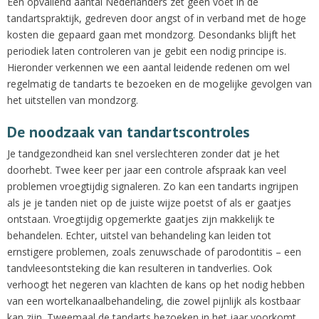
Een opvallend aantal Nederlanders zet geen voet in de
tandartspraktijk, gedreven door angst of in verband met de hoge
kosten die gepaard gaan met mondzorg. Desondanks blijft het
periodiek laten controleren van je gebit een nodig principe is.
Hieronder verkennen we een aantal leidende redenen om wel
regelmatig de tandarts te bezoeken en de mogelijke gevolgen van
het uitstellen van mondzorg.
De noodzaak van tandartscontroles
Je tandgezondheid kan snel verslechteren zonder dat je het
doorhebt. Twee keer per jaar een controle afspraak kan veel
problemen vroegtijdig signaleren. Zo kan een tandarts ingrijpen
als je je tanden niet op de juiste wijze poetst of als er gaatjes
ontstaan. Vroegtijdig opgemerkte gaatjes zijn makkelijk te
behandelen. Echter, uitstel van behandeling kan leiden tot
ernstigere problemen, zoals zenuwschade of parodontitis – een
tandvleesontsteking die kan resulteren in tandverlies. Ook
verhoogt het negeren van klachten de kans op het nodig hebben
van een wortelkanaalbehandeling, die zowel pijnlijk als kostbaar
kan zijn. Tweemaal de tandarts bezoeken in het jaar voorkomt