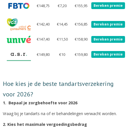
€148,75
€7,20
€155,95
Bereken premie
€142,40
€14,45
€156,85
Bereken premie
€147,40
€11,50
€158,90
Bereken premie
€149,80
€10
€159,80
Bereken premie
Hoe kies je de beste tandartsverzekering
voor 2026?
1. Bepaal je zorgbehoefte voor 2026
Vraag bij je tandarts na of er behandelingen verwacht worden.
2. Kies het maximale vergoedingsbedrag