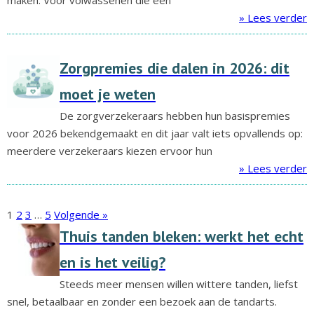
maken. Voor volwassenen die een
» Lees verder
Zorgpremies die dalen in 2026: dit
moet je weten
De zorgverzekeraars hebben hun basispremies
voor 2026 bekendgemaakt en dit jaar valt iets opvallends op:
meerdere verzekeraars kiezen ervoor hun
» Lees verder
1
2
3
…
5
Volgende »
Thuis tanden bleken: werkt het echt
en is het veilig?
Steeds meer mensen willen wittere tanden, liefst
snel, betaalbaar en zonder een bezoek aan de tandarts.