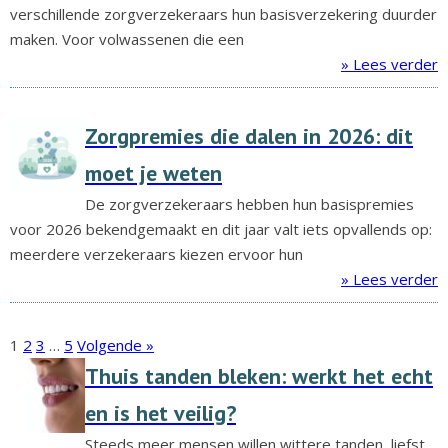
verschillende zorgverzekeraars hun basisverzekering duurder
maken. Voor volwassenen die een
» Lees verder
Zorgpremies die dalen in 2026: dit
moet je weten
De zorgverzekeraars hebben hun basispremies
voor 2026 bekendgemaakt en dit jaar valt iets opvallends op:
meerdere verzekeraars kiezen ervoor hun
» Lees verder
1
2
3
…
5
Volgende »
Thuis tanden bleken: werkt het echt
en is het veilig?
Steeds meer mensen willen wittere tanden, liefst