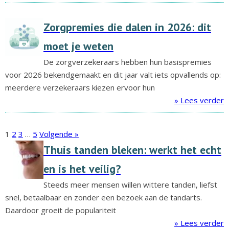
Zorgpremies die dalen in 2026: dit
moet je weten
De zorgverzekeraars hebben hun basispremies
voor 2026 bekendgemaakt en dit jaar valt iets opvallends op:
meerdere verzekeraars kiezen ervoor hun
» Lees verder
1
2
3
…
5
Volgende »
Thuis tanden bleken: werkt het echt
en is het veilig?
Steeds meer mensen willen wittere tanden, liefst
snel, betaalbaar en zonder een bezoek aan de tandarts.
Daardoor groeit de populariteit
» Lees verder