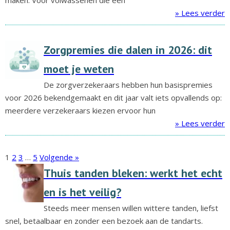
maken. Voor volwassenen die een
» Lees verder
Zorgpremies die dalen in 2026: dit
moet je weten
De zorgverzekeraars hebben hun basispremies
voor 2026 bekendgemaakt en dit jaar valt iets opvallends op:
meerdere verzekeraars kiezen ervoor hun
» Lees verder
1
2
3
…
5
Volgende »
Thuis tanden bleken: werkt het echt
en is het veilig?
Steeds meer mensen willen wittere tanden, liefst
snel, betaalbaar en zonder een bezoek aan de tandarts.