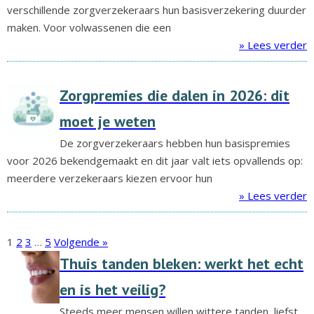
verschillende zorgverzekeraars hun basisverzekering duurder
maken. Voor volwassenen die een
» Lees verder
Zorgpremies die dalen in 2026: dit
moet je weten
De zorgverzekeraars hebben hun basispremies
voor 2026 bekendgemaakt en dit jaar valt iets opvallends op:
meerdere verzekeraars kiezen ervoor hun
» Lees verder
1
2
3
…
5
Volgende »
Thuis tanden bleken: werkt het echt
en is het veilig?
Steeds meer mensen willen wittere tanden, liefst