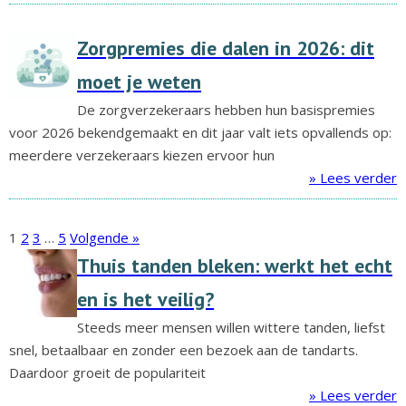
Zorgpremies die dalen in 2026: dit
moet je weten
De zorgverzekeraars hebben hun basispremies
voor 2026 bekendgemaakt en dit jaar valt iets opvallends op:
meerdere verzekeraars kiezen ervoor hun
» Lees verder
1
2
3
…
5
Volgende »
Thuis tanden bleken: werkt het echt
en is het veilig?
Steeds meer mensen willen wittere tanden, liefst
snel, betaalbaar en zonder een bezoek aan de tandarts.
Daardoor groeit de populariteit
» Lees verder