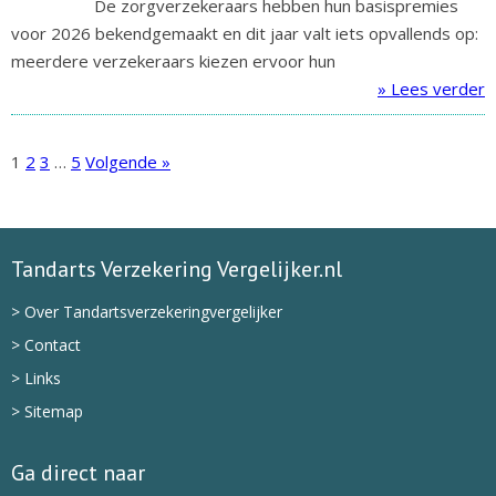
De zorgverzekeraars hebben hun basispremies
voor 2026 bekendgemaakt en dit jaar valt iets opvallends op:
meerdere verzekeraars kiezen ervoor hun
» Lees verder
1
2
3
…
5
Volgende »
Tandarts Verzekering Vergelijker.nl
> Over Tandartsverzekeringvergelijker
> Contact
> Links
> Sitemap
Ga direct naar