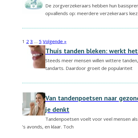
De zorgverzekeraars hebben hun basispremi
opvallends op: meerdere verzekeraars kiez
1
2
3
…
5
Volgende »
Thuis tanden bleken: werkt het 
Steeds meer mensen willen wittere tanden, 
tandarts. Daardoor groeit de populariteit
Van tandenpoetsen naar gezond
je denkt
Tandenpoetsen voelt voor veel mensen als e
’s avonds, en klaar. Toch